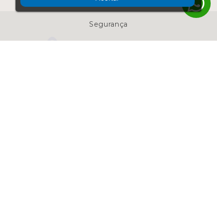
Segurança
Meios de pagamento
Desenvolvido por
SERPIL MOVEIS LTDA © 2026 - Todos os Direitos Reservados
| CNPJ: 79.807.350/0001-14